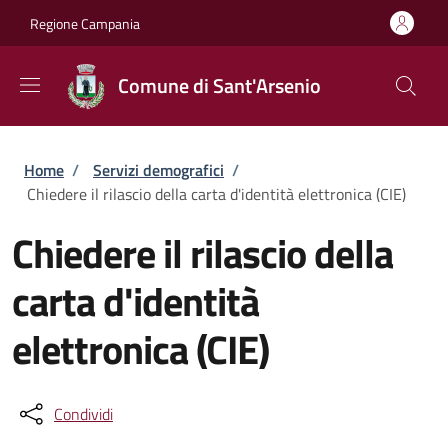
Salta al contenuto principale
Skip to footer content
Regione Campania
Comune di Sant'Arsenio
Briciole di pane
Home
/
Servizi demografici
/
Chiedere il rilascio della carta d'identità elettronica (CIE)
Chiedere il rilascio della
carta d'identità
elettronica (CIE)
Condividi