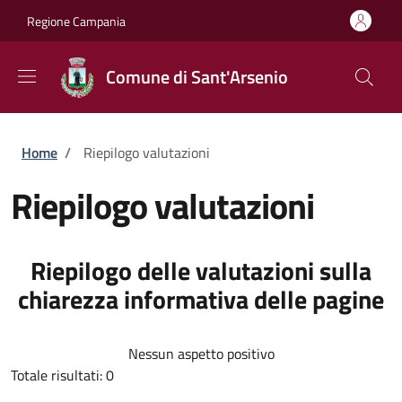
Salta al contenuto principale
Skip to footer content
Regione Campania
Comune di Sant'Arsenio
Briciole di pane
Home
/
Riepilogo valutazioni
Riepilogo valutazioni
Riepilogo delle valutazioni sulla
chiarezza informativa delle pagine
Nessun aspetto positivo
Totale risultati: 0