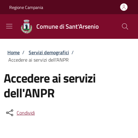
Salta al contenuto principale
Skip to footer content
Regione Campania
Comune di Sant'Arsenio
Briciole di pane
Home
/
Servizi demografici
/
Accedere ai servizi dell'ANPR
Accedere ai servizi
dell'ANPR
Condividi