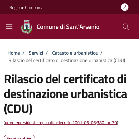
Salta al contenuto principale
Skip to footer content
Regione Campania
Comune di Sant'Arsenio
Briciole di pane
Home
/
Servizi
/
Catasto e urbanistica
/
Rilascio del certificato di destinazione urbanistica (CDU)
Rilascio del certificato di
destinazione urbanistica
(CDU)
(
urn:nir:presidente.repubblica:decreto:2001-06-06;380~art30
)
Servizio attivo