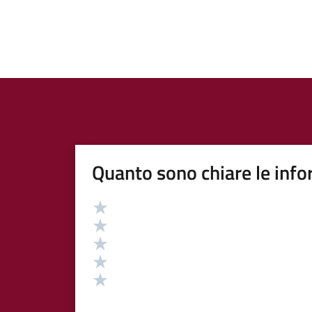
Quanto sono chiare le info
Valutazione
Valuta 5 stelle su 5
Valuta 4 stelle su 5
Valuta 3 stelle su 5
Valuta 2 stelle su 5
Valuta 1 stelle su 5