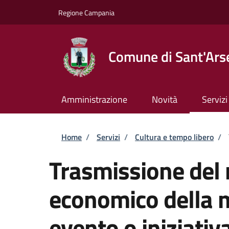
Salta al contenuto principale
Skip to footer content
Regione Campania
Comune di Sant'Ars
Amministrazione
Novità
Servizi
Briciole di pane
Home
/
Servizi
/
Cultura e tempo libero
/
Trasmissione del 
economico della 
evento o iniziativ