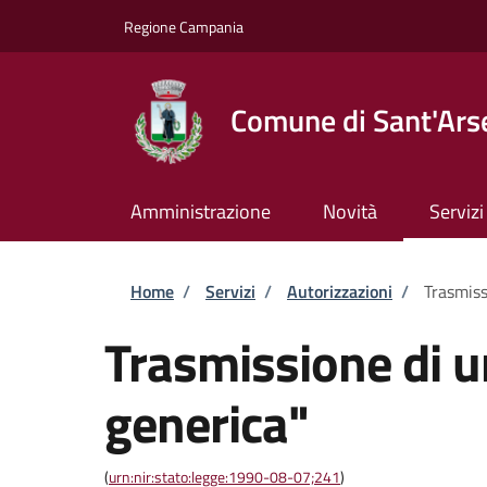
Salta al contenuto principale
Skip to footer content
Regione Campania
Comune di Sant'Ars
Amministrazione
Novità
Servizi
Briciole di pane
Home
/
Servizi
/
Autorizzazioni
/
Trasmiss
Trasmissione di 
generica"
(
urn:nir:stato:legge:1990-08-07;241
)