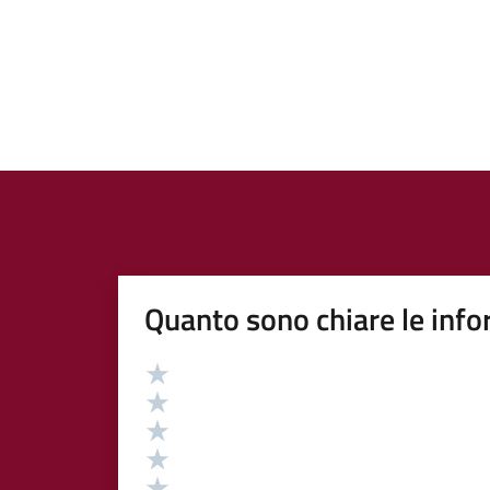
Quanto sono chiare le info
Valutazione
Valuta 5 stelle su 5
Valuta 4 stelle su 5
Valuta 3 stelle su 5
Valuta 2 stelle su 5
Valuta 1 stelle su 5