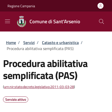
Salta al contenuto principale
Skip to footer content
Regione Campania
Comune di Sant'Arsenio
Briciole di pane
Home
/
Servizi
/
Catasto e urbanistica
/
Procedura abilitativa semplificata (PAS)
Procedura abilitativa
semplificata (PAS)
(
urn:nir:stato:decreto.legislativo:2011-03-03;28
)
Servizio attivo