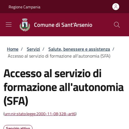
Salta al contenuto principale
Skip to footer content
Regione Campania
Comune di Sant'Arsenio
Briciole di pane
Home
/
Servizi
/
Salute, benessere e assistenza
/
Accesso al servizio di formazione all'autonomia (SFA)
Accesso al servizio di
formazione all'autonomia
(SFA)
(
urn:nir:stato:legge:2000-11-08;328~art6
)
Servizio attivo