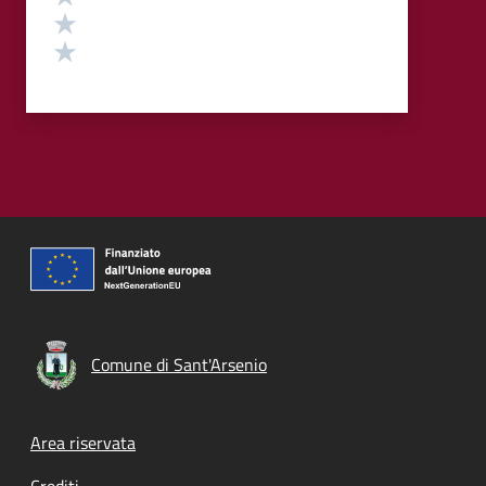
Valuta 2 stelle su 5
Valuta 1 stelle su 5
Comune di Sant'Arsenio
Footer menu
Area riservata
Crediti