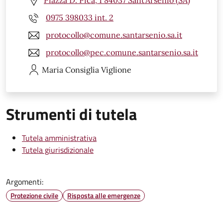
Piazza D. Pica, 1 84037 Sant'Arsenio (SA)
0975 398033 int. 2
protocollo@comune.santarsenio.sa.it
protocollo@pec.comune.santarsenio.sa.it
Maria Consiglia
Viglione
Strumenti di tutela
Tutela amministrativa
Tutela giurisdizionale
Argomenti:
Protezione civile
Risposta alle emergenze