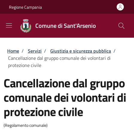
Salta al contenuto principale
Skip to footer content
Regione Campania
Comune di Sant'Arsenio
Briciole di pane
Home
/
Servizi
/
Giustizia e sicurezza pubblica
/
Cancellazione dal gruppo comunale dei volontari di
protezione civile
Cancellazione dal gruppo
comunale dei volontari di
protezione civile
(Regolamento comunale)