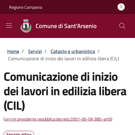
Salta al contenuto principale
Skip to footer content
Regione Campania
Comune di Sant'Arsenio
Briciole di pane
Home
/
Servizi
/
Catasto e urbanistica
/
Comunicazione di inizio dei lavori in edilizia libera (CIL)
Comunicazione di inizio
dei lavori in edilizia libera
(CIL)
(
urn:nir:presidente.repubblica:decreto:2001-06-06;380~art6
)
Servizio attivo