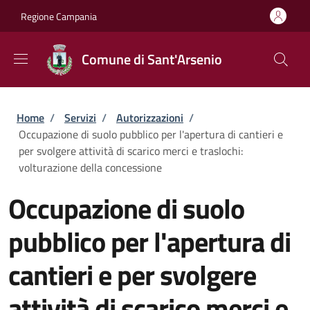
Salta al contenuto principale
Skip to footer content
Regione Campania
Comune di Sant'Arsenio
Briciole di pane
Home
/
Servizi
/
Autorizzazioni
/
Occupazione di suolo pubblico per l'apertura di cantieri e
per svolgere attività di scarico merci e traslochi:
volturazione della concessione
Occupazione di suolo
pubblico per l'apertura di
cantieri e per svolgere
attività di scarico merci e