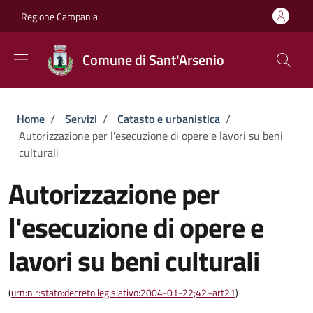
Salta al contenuto principale
Skip to footer content
Regione Campania
Comune di Sant'Arsenio
Briciole di pane
Home
/
Servizi
/
Catasto e urbanistica
/
Autorizzazione per l'esecuzione di opere e lavori su beni
culturali
Autorizzazione per
l'esecuzione di opere e
lavori su beni culturali
(
urn:nir:stato:decreto.legislativo:2004-01-22;42~art21
)