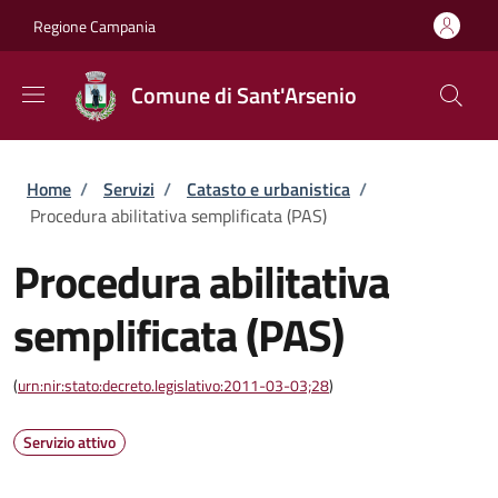
Salta al contenuto principale
Skip to footer content
Regione Campania
Comune di Sant'Arsenio
Briciole di pane
Home
/
Servizi
/
Catasto e urbanistica
/
Procedura abilitativa semplificata (PAS)
Procedura abilitativa
semplificata (PAS)
(
urn:nir:stato:decreto.legislativo:2011-03-03;28
)
Servizio attivo